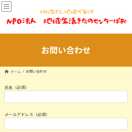
コ
ナ
ン
ビ
テ
ゲ
ン
ー
ツ
シ
へ
ョ
ス
ン
キ
に
お問い合わせ
ッ
移
プ
動
ホーム
お問い合わせ
氏名（必須）
メールアドレス（必須）