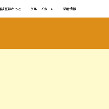
相談室ほわっと
グループホーム
採用情報
2月 恵方巻レク