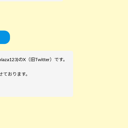
za123)のX（旧Twitter）です。
せております。