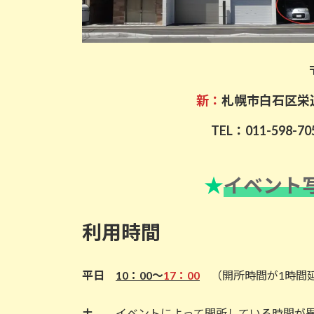
新：
札幌市白石区栄通1
TEL：011-598-7
★
イベント
利用時間
平日
10：00～
17：00
（開所時間が1時間
土
イベントによって開所している時間が異