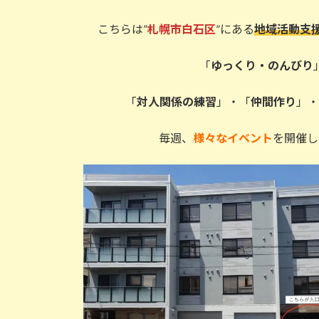
こちらは”
札幌市白石区
”にある
地域活動支
「
ゆっくり・のんびり
「
対人関係の練習
」・「
仲間作り
」
毎週、
様々なイベント
を開催し