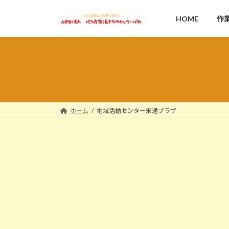
コ
ナ
ン
ビ
HOME
作
テ
ゲ
ン
ー
ツ
シ
へ
ョ
ス
ン
キ
に
ッ
移
ホーム
地域活動センター栄通プラザ
プ
動