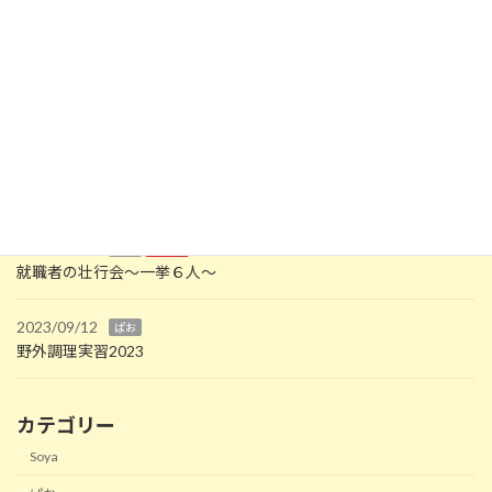
施設外作業ー清掃編
2022/01/13
最近の投稿
2025/01/14
プラザ
新年の書き初め
2024/03/12
ぱお
作業所
就職者の壮行会～一挙６人～
2023/09/12
ぱお
野外調理実習2023
カテゴリー
Soya