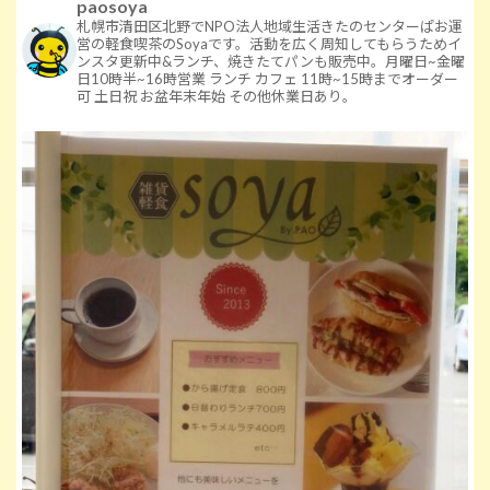
paosoya
札幌市清田区北野でNPO法人地域生活きたのセンターぱお運
営の軽食喫茶のSoyaです。活動を広く周知してもらうためイ
ンスタ更新中&ランチ、焼きたてパンも販売中。月曜日~金曜
日10時半~16時営業
ランチ カフェ 11時~15時までオーダー
可
土日祝 お盆年末年始 その他休業日あり。